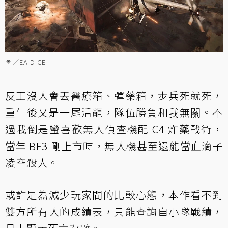
圖／EA DICE
反正沒人會丟醫療箱、彈藥箱，步兵死就死，
重生後又是一尾活龍，隊伍勝負和我無關。不
過我倒是蠻喜歡無人偵查機配 C4 炸藥戰術，
當年 BF3 剛上市時，無人機甚至還能當血滴子
凌空殺人。
或許是為減少玩家間的比較心態，本作看不到
雙方所有人的成績表，只能查詢自小隊戰績，