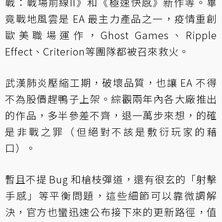
戰：戰場前線II》和《極速快感》新作等。畢
竟戰地風雲是 EA 最主力產品之一，疫情重創
歐美職場運作，Ghost Games、Ripple
Effect、Criterion等團隊都被召來救火。
武漢肺炎壓縮工期，破壞品質，也讓 EA 不得
不為股價趕鴨子上架。綜觀兩年內各大廠推出
的作品，多半參差不齊，退一萬步來想，的確
是非戰之罪（但絕對不該是敷衍玩家的藉
口）。
暫且不提 Bug 和槍枝彈道，還有很玄的「射擊
手感」等平衡問題，這些細節可以靠微調解
決，官方也蠻迅速公布接下來的更新路徑，值