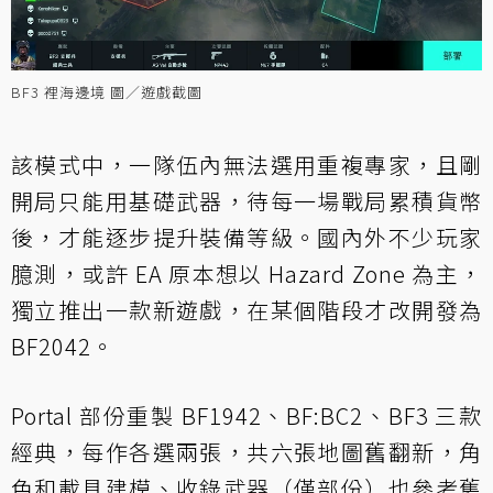
BF3 裡海邊境 圖／遊戲截圖
該模式中，一隊伍內無法選用重複專家，且剛
開局只能用基礎武器，待每一場戰局累積貨幣
後，才能逐步提升裝備等級。國內外不少玩家
臆測，或許 EA 原本想以 Hazard Zone 為主，
獨立推出一款新遊戲，在某個階段才改開發為
BF2042。
Portal 部份重製 BF1942、BF:BC2、BF3 三款
經典，每作各選兩張，共六張地圖舊翻新，角
色和載具建模、收錄武器（僅部份）也參考舊