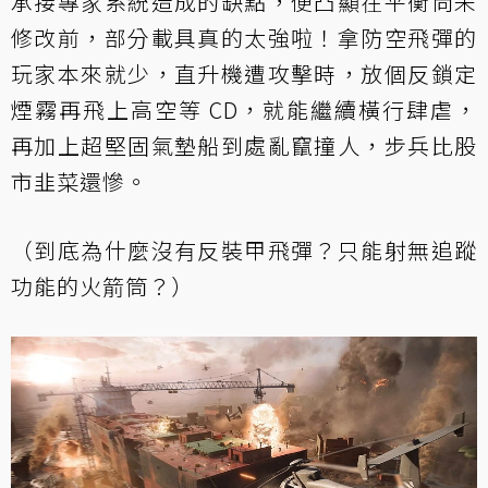
承接專家系統造成的缺點，便凸顯在平衡尚未
修改前，部分載具真的太強啦！拿防空飛彈的
玩家本來就少，直升機遭攻擊時，放個反鎖定
煙霧再飛上高空等 CD，就能繼續橫行肆虐，
再加上超堅固氣墊船到處亂竄撞人，步兵比股
市韭菜還慘。
（到底為什麼沒有反裝甲飛彈？只能射無追蹤
功能的火箭筒？）