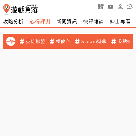
攻略分析
心得評測
新聞資訊
快評雜談
紳士專區
英雄聯盟
橘攸奈
Steam遊戲
吸點迷