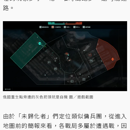
路。
俄國重生點旁邊的灰色箭頭就是自機 圖／遊戲截圖
由於「未歸化者」們定位類似傭兵團，從進入
地圖前的簡報來看，各戰局多屬於遭遇戰，因