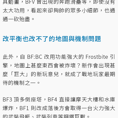
具動畫，BFV 曾出現的奔跑滑壘等，即使沒有
太大功用，看起來卻夠帥的眾多小細節，也通
通一砍殆盡。
改平衡也改不了的地圖與機制問題
此外，自 BF:BC 改用功能強大的 Frostbite 引
擎，地圖上甚麼東西會被炸壞？新作會出現甚
麼「巨大」的新玩意兒，就成了戰地玩家最期
待的機制之一。
BF3 頂多倒座塔，BF4 直接讓摩天大樓和水庫
爆炸，BF1 則改成落後方會取得一台火力強大
的武裝飛艇、武裝列車等鋼鐵巨獸。