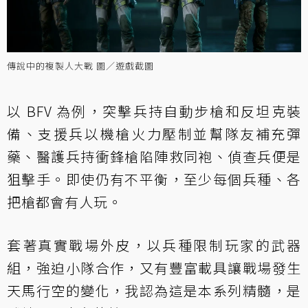
傳說中的複製人大戰 圖／遊戲截圖
以 BFV 為例，突擊兵持自動步槍和反坦克裝
備、支援兵以機槍火力壓制並幫隊友補充彈
藥、醫護兵持衝鋒槍陷陣救同袍、偵查兵便是
狙擊手。即使仍有不平衡，至少每個兵種、各
把槍都會有人玩。
套著真實戰場外皮，以兵種限制玩家的武器
組，強迫小隊合作，又有豐富載具讓戰場發生
天馬行空的變化，我認為這是本系列精髓，是