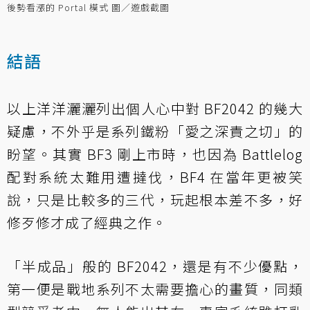
後勢看漲的 Portal 模式 圖／遊戲截圖
結語
以上洋洋灑灑列出個人心中對 BF2042 的幾大
疑慮，不外乎是系列鐵粉「愛之深責之切」的
盼望。其實 BF3 剛上市時，也因為 Battlelog
配對系統太難用遭撻伐，BF4 在當年更被笑
說，只是比較多的三代，玩起根本差不多，好
修歹修才成了經典之作。
「半成品」般的 BF2042，還是有不少優點，
第一便是戰地系列不太需要擔心的畫質，同類