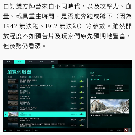
自訂雙方陣營來自不同時代，以及攻擊力、血
量、載具重生時間、是否能奔跑或蹲下（因為
1942 無法跑、BC2 無法趴）等參數。雖然開
放程度不如預告片及玩家們原先預期地豐富，
但後勢仍看漲。