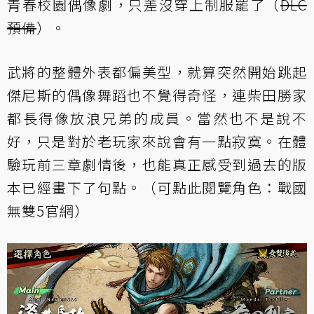
青春校園偶像劇，只差沒穿上制服罷了（
DLC
預備
）。
武將的整體外表都偏美型，就算突然開始跳起
傑尼斯的偶像舞蹈也不覺得奇怪，連柴田勝家
都長得像放浪兄弟的成員。當然也不是說不
好，只是對於老玩家來說會有一點寂寞。在體
驗玩前三章劇情後，也能真正感受到過去的版
本已經畫下了句點。（可點此閱覽角色：
戰國
無雙5官網
）