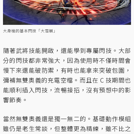
大身槍的基本閃技「大雪崩」
隨著武將技能開啟，還能學到專屬閃技。大部
分的閃技都非常強大，因為使用時不僅時間會
慢下來還能破防禦，有時也能拿來突破包圍，
彌補無雙奧義的充電空檔。而且在 C 技期間也
能順利插入閃技，流暢接招，沒有預想中的影
響節奏。
當然無雙奧義還是獨一無二的。基礎動作模組
雖仍是老生常談，但整體更為精練，雖不比之