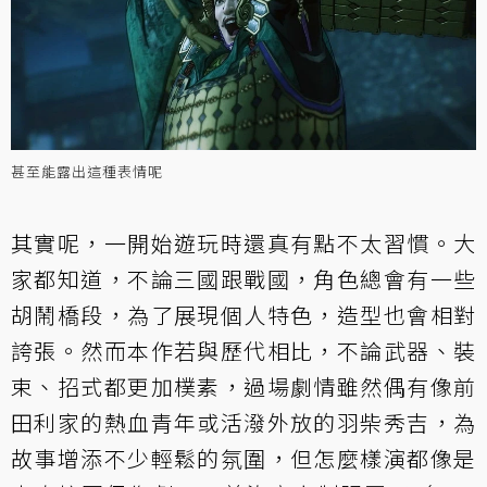
甚至能露出這種表情呢
其實呢，一開始遊玩時還真有點不太習慣。大
家都知道，不論三國跟戰國，角色總會有一些
胡鬧橋段，為了展現個人特色，造型也會相對
誇張。然而本作若與歷代相比，不論武器、裝
束、招式都更加樸素，過場劇情雖然偶有像前
田利家的熱血青年或活潑外放的羽柴秀吉，為
故事增添不少輕鬆的氛圍，但怎麼樣演都像是