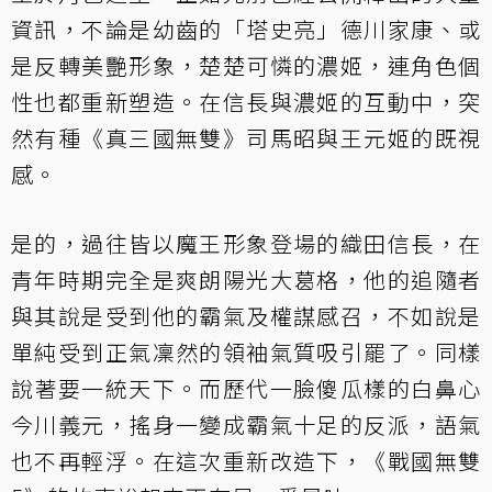
資訊，不論是幼齒的「塔史亮」德川家康、或
是反轉美艷形象，楚楚可憐的濃姬，連角色個
性也都重新塑造。在信長與濃姬的互動中，突
然有種《真三國無雙》司馬昭與王元姬的既視
感。
是的，過往皆以魔王形象登場的織田信長，在
青年時期完全是爽朗陽光大葛格，他的追隨者
與其說是受到他的霸氣及權謀感召，不如說是
單純受到正氣凜然的領袖氣質吸引罷了。同樣
說著要一統天下。而歷代一臉傻瓜樣的白鼻心
今川義元，搖身一變成霸氣十足的反派，語氣
也不再輕浮。在這次重新改造下，《戰國無雙