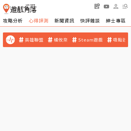
攻略分析
心得評測
新聞資訊
快評雜談
紳士專區
英雄聯盟
橘攸奈
Steam遊戲
吸點迷