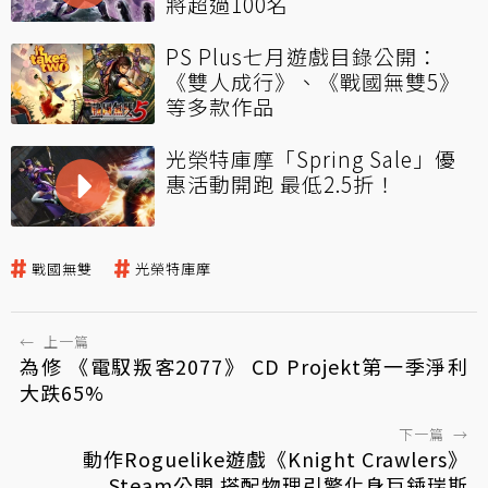
將超過100名
PS Plus七月遊戲目錄公開：
《雙人成行》、《戰國無雙5》
等多款作品
光榮特庫摩「Spring Sale」優
惠活動開跑 最低2.5折！
戰國無雙
光榮特庫摩
←
上一篇
為修 《電馭叛客2077》 CD Projekt第一季淨利
大跌65%
下一篇
→
動作Roguelike遊戲《Knight Crawlers》
Steam公開 搭配物理引擎化身巨錘瑞斯