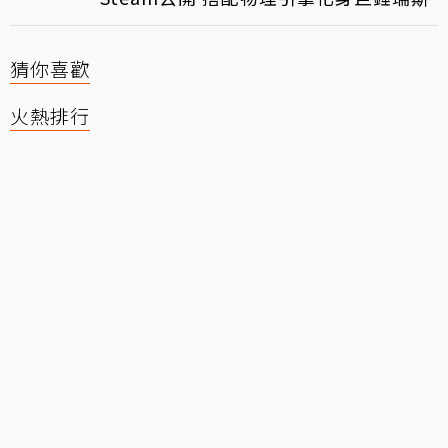
猜你喜歡
火熱排行
holo儒烏風亭螺鈿來台灣！在海
關被攔下 打開行李箱現場一陣尷
尬
魔鬼身材！Coser扮《勝利女
神：妮姬》瑪律恰那泳裝造型
日V大代真白「畢業計數器」宣
布終止 一份來自粉絲500天的告
別
一直呻吟？VTuber詭異「抖動」