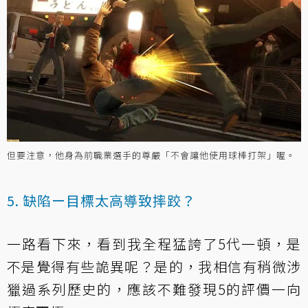
但要注意，他身為前職業選手的尊嚴「不會讓他使用球棒打架」喔。
5. 缺陷ー目標太高導致摔跤？
一路看下來，看到我全程猛誇了5代一頓，是
不是覺得有些詭異呢？是的，我相信有稍微涉
獵過系列歷史的，應該不難發現5的評價一向