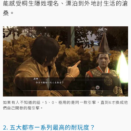
能感受桐生隱姓埋名、漂泊到外地討生活的滄
桑。
如果有人不知道的話，5、0、極用的是同一款引擎，直到6才換成他
們自己開發的龍引擎。
2. 五大都市ー系列最高的耐玩度？