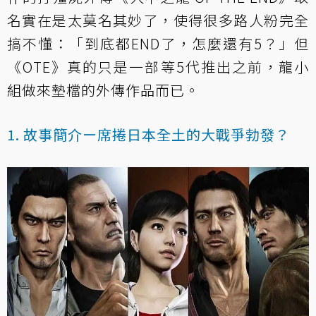
名實在是太莫名其妙了，使得很多路人粉完全
搞不懂：「到底都END了，怎麼還有5？」但
《OTE》真的只是一部等5代推出之前，龍小
組做來墊檔的外傳作品而已。
1. 故事簡介ー席捲日本全土的大戰爭勃發？