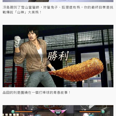
冴島跑到了雪山當獵師，狩獵兔子、狐狸還有熊，你的最終目標是挑
戰傳說「山神」大黑熊！
品田的則是圍繞在一個打棒球的青春故事！