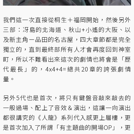
我們這一次直接從桐生＋福岡開始，然後另外
三部：冴島的北海道、秋山+小遙的大阪、以
及新主角ー品田的名古屋，四大章節都是完全
獨立的，直到最終部所有人才會再度回到神室
町，所以不難看出來這次的劇情也將會是「歷
代最長」的，4x4+4=總共20章的誇張劇情
量。
另外5代也是首次，將只有鍵盤音敲來敲去的
一般過場、配上了音效＆演出，這讓一向演出
都很講究的《人龍》系列代入感更上層樓，更
是首次加入了所謂「有主題曲的開場OP」，更