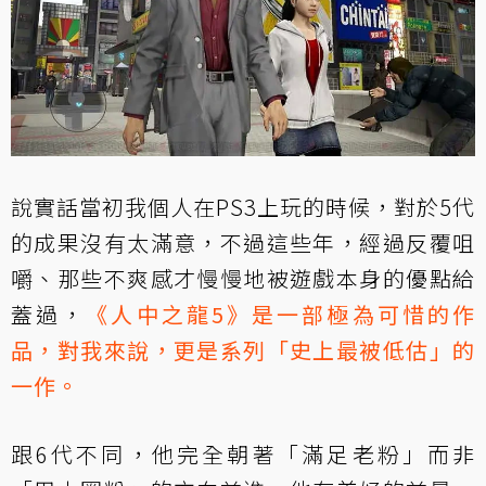
說實話當初我個人在PS3上玩的時候，對於5代
的成果沒有太滿意，不過這些年，經過反覆咀
嚼、那些不爽感才慢慢地被遊戲本身的優點給
蓋過，
《人中之龍5》是一部極為可惜的作
品，對我來說，更是系列「史上最被低估」的
一作。
跟6代不同，他完全朝著「滿足老粉」而非