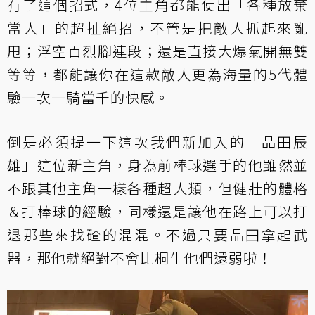
有了這個招式，4位主角都能使出「各種放棄
當人」的超扯絕招，不管是把敵人抓起來亂
甩；浮空百烈腳連段；還是直接大爆氣開無雙
等等，都能讓你在這款敵人更為海量的5代體
驗一次一騎當千的快感。
倒是必須提一下這次我們新加入的「品田辰
雄」這位新主角，身為前棒球選手的他雖然並
不跟其他主角一樣各種超人類，但健壯的體格
＆打棒球的經驗，同樣還是讓他在路上可以打
退那些來找碴的混混。不過只要品田拿起武
器，那他就絕對不會比桐生他們還弱啦！