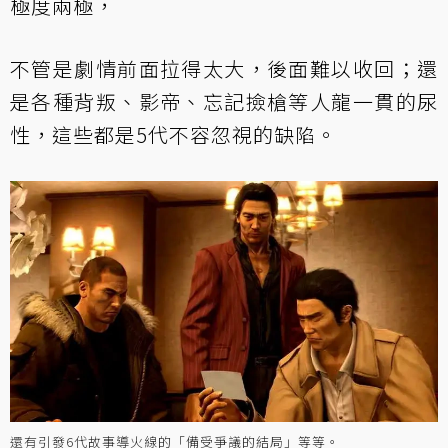
極度兩極，
不管是劇情前面拉得太大，後面難以收回；還
是各種背叛、影帝、忘記撿槍等人龍一貫的尿
性，這些都是5代不容忽視的缺陷。
還有引發6代故事導火線的「備受爭議的結局」等等。