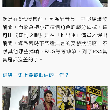
像是在5代發售前，因為配音員ー平野綾爆發
醜聞，而緊急把小花這個角色的戲分砍掉，這
可比《審判之眼》是在「推出後」演員才爆出
醜聞，導致臨時下架還無言的突發狀況啊，不
然其他那些掉幀、BUG等等缺陷，到了
PS4
其
實是都沒差的了。
總結ー史上最被低估的一作？