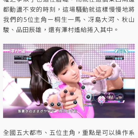
都動盪不安的時刻，這場騷動就這樣慢慢地將
我們的5位主角ー桐生一馬、冴島大河、秋山
駿、品田辰雄，還有澤村遙給捲入其中。
全國五大都市、五位主角，重點是可以操作系