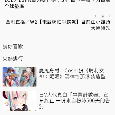
全球墊底
下一篇
→
金剛直播／W2【電競網紅爭霸戰】目前由小饅頭
大幅領先
猜你喜歡
火熱排行
魔鬼身材！Coser扮《勝利女
神：妮姬》瑪律恰那泳裝造型
日V大代真白「畢業計數器」宣
布終止 一份來自粉絲500天的告
別