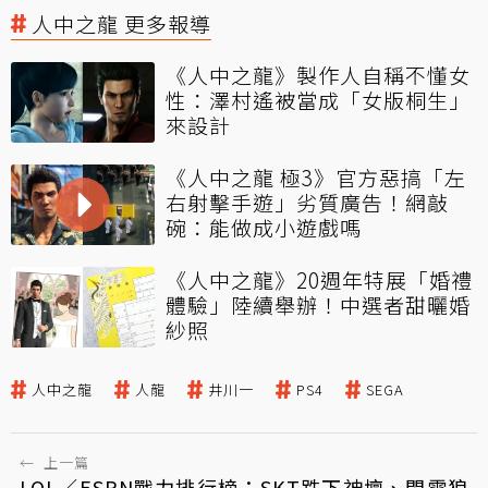
人中之龍 更多報導
《人中之龍》製作人自稱不懂女
性：澤村遙被當成「女版桐生」
來設計
《人中之龍 極3》官方惡搞「左
右射擊手遊」劣質廣告！網敲
碗：能做成小遊戲嗎
《人中之龍》20週年特展「婚禮
體驗」陸續舉辦！中選者甜曬婚
紗照
人中之龍
人龍
井川一
PS4
SEGA
←
上一篇
LOL／ESPN戰力排行榜：SKT跌下神壇、閃電狼