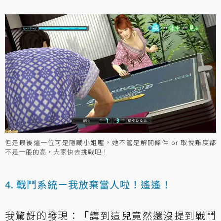
但是最後這一位可是隱藏小姐喔，她不管是解開條件 or 取悅難度都
不是一般的高，大家快去挑戰吧！
4. 戰鬥系統ー我放棄當人啦！遙遙！
我驚訝的發現：「講到這兒竟然還沒提到戰鬥