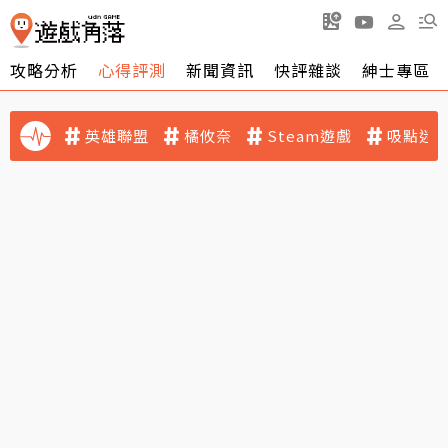
攻略分析
心得評測
新聞資訊
快評雜談
紳士專區
英雄聯盟
橘攸奈
Steam遊戲
吸點迷