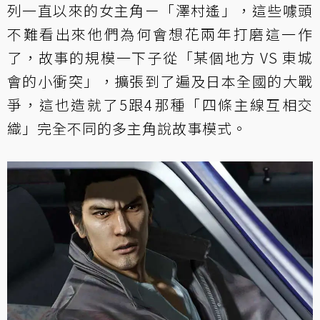
列一直以來的女主角ー「澤村遙」，這些噱頭
不難看出來他們為何會想花兩年打磨這一作
了，故事的規模一下子從「某個地方 VS 東城
會的小衝突」，擴張到了遍及日本全國的大戰
爭，這也造就了5跟4那種「四條主線互相交
織」完全不同的多主角說故事模式。