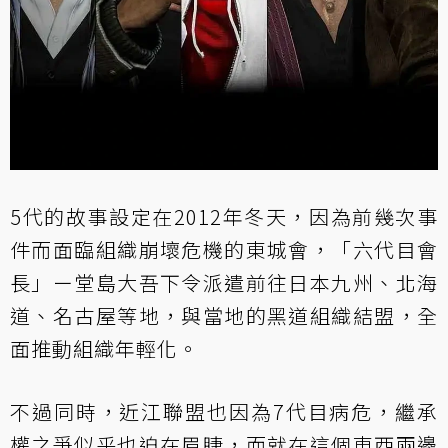
5代的故事設定在2012年冬天，因為前幾次事
件而面臨組織崩壞危機的東城會，「六代目會
長」ー堂島大吾下令派遣前往日本九州、北海
道、名古屋等地，與當地的黑道組織結盟，全
面推動組織年輕化。
不過同時，近江聯盟也因為7代目病危，繼承
權之爭似乎也迫在眉睫，而就在這個東西兩邊