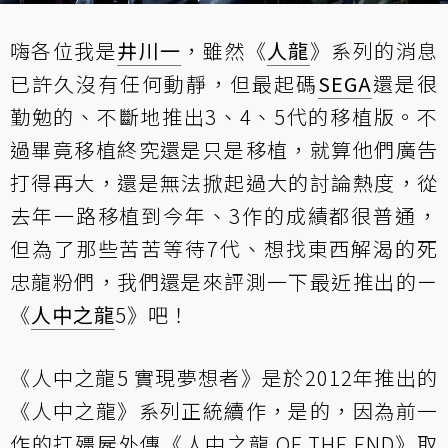
嗨各位我是
井川一
，雖然《
人龍
》系列的消息
已許久沒有任何動靜，但最起碼
SEGA
還是很
勤勉的、不斷地推出3、4、5代的移植版。不
過畢竟移植終究還是只是移植，就算他們廣告
打得再大，還是無法掀起過大的討論熱度，從
去年一路移植到今年、3作的成績都很普通，
但為了那些苦苦等待7代、想找東西解渴的死
忠龍粉們，我們還是來評測一下最近推出的ー
《
人中之龍
5》吧！
《人中之龍5 實現夢想者》是於2012年推出的
《人中之龍》系列正統續作，是的，因為前一
作的打殭屍外傳《人中之龍 OF THE END》取