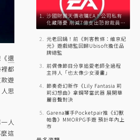
沙國財團天價收購EA！公司私有
化藏隱憂 削減7億支出恐掀裁員風
暴？
元老回鍋！前《刺客教條：維京紀
元》遊戲總監回歸Ubisoft擔任品
牌總監
戲《
還
前偶像節目分享追愛老師全過程
海裡都
主持人「也太像少女漫畫」
這款遊
節奏奇幻新作《Lily Fantasia 莉
引人思
莉幻想曲》拿鋼琴當武器 展開華
麗音聲對決
Garena攜手Pocketpair推《幻獸
帕魯》MMORPG手遊 預計年內上
第一人
市
那麼這
最多瀏覽