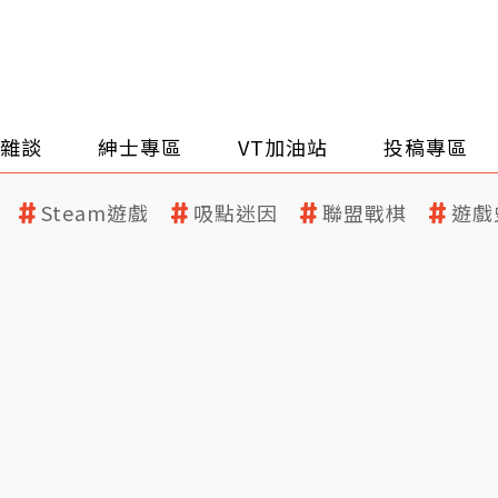
雜談
紳士專區
VT加油站
投稿專區
Steam遊戲
吸點迷因
聯盟戰棋
遊戲