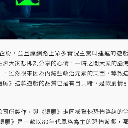
企盼，並且讓網路上眾多實況主驚叫連連的遊
點燃大家想即刻分享的心情，一時之間大家的腦
》，雖然後來因為內藏些政治元素的東西，導致
還願》這款遊戲的品質已是有目共睹，是款劇情
公司所製作，與《還願》走同樣驚悚恐怖路線的
還願》是一款以80年代風格為主的
恐怖遊戲
，