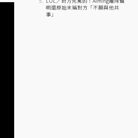
LOL／對方先罵的！Aiming離隊聲
明還原始末稱對方「不願與他共
事」