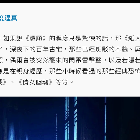
度逼真
，如果說《還願》的程度只是驚悚的話，那《紙
了，深夜下的百年古宅，那些已經斑駁的木牆、
照，偶爾會被突然襲來的閃電雷擊聲，以及若隱
像是在親身經歷，那些小時候看過的那些經典恐
長》、《倩女幽魂》等等。