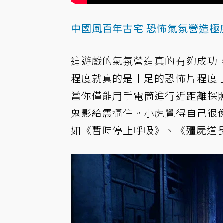
中國風百年古宅 恐怖氣氛營造極
這遊戲的氣氛營造真的有夠成功
程度就真的是十足的恐怖片程度
當你僅能用手電筒進行近距離探
鬼影給震攝住。小虎覺得自己很
如《暫時停止呼吸》、《殭屍道