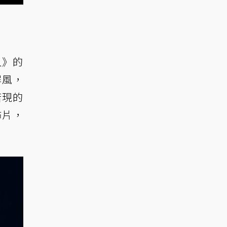
人》的
屏風，
若現的
怖片，