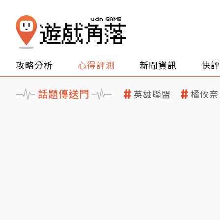
攻略分析
心得評測
新聞資訊
快評
話題傳送門
英雄聯盟
橘攸奈