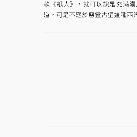
款《紙人》，就可以說是充滿濃
道，可是不遜於
惡靈古堡
這種西