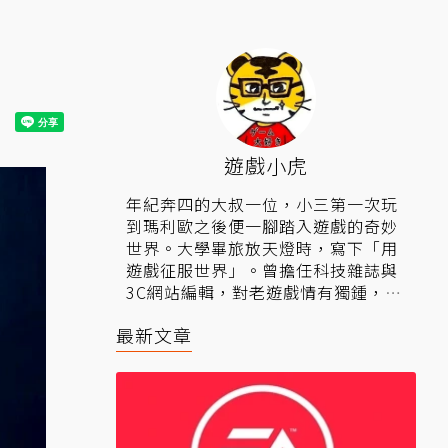
遊戲小虎
年紀奔四的大叔一位，小三第一次玩
到瑪利歐之後便一腳踏入遊戲的奇妙
世界。大學畢旅放天燈時，寫下「用
遊戲征服世界」。曾擔任科技雜誌與
3C網站編輯，對老遊戲情有獨鍾，盼
望社會有天能重返過往遊戲榮景時
最新文章
光。
▍相關連結：
粉絲專頁
、
Youtube頻
道
。