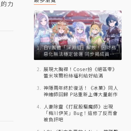
人的力
日V團體「深淵組」解散！因財務
惡化無法穩定營運 同步揭成員未
來去向
展現大胸襟！Coser扮《絕區零》
蕾米埃爾粉絲福利給好給滿
神隱兩年終於復活！《冰菓》同人
神繪師回歸 P站重新上傳大量創作
人妻除靈《打屁股驅魔師》出現
「梅川伊芙」Bug！這修了反而會
被負評吧