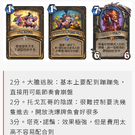
2分。大膽逃脫：基本上要配到蹦蹦兔，
直接用可能節奏會崩盤
2分。托戈瓦哥的陰謀：很難控制要洗幾
隻進去，開放洗爆牌魚會好很多
3分。塔克˙諾鬚：效果極強，但是費用太
高不容易配合到