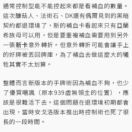
通常控制型能不能控起來都是看補血的數量。
這次釀菇人、法術石、DK還有偶爾見到的黑暗
契約都退環境了，新的補血卡看起來只有亞蘭
希族母可以用，但是要重複補血需要用到另外
一張
新卡
意外轉折。但意外轉折可能會讓手上
的好牌被丟回牌庫，為了補血去做這麼大的犧
牲其實不太划算。
整體而言新版本的手牌術因為補血不夠，也少
了優質嘲諷（原本939虛無領主的位置），應
該是很難活下去。這個問題在退環境初期都會
出現，當時安戈洛版本推出時控制術也死了很
長的一段時間。