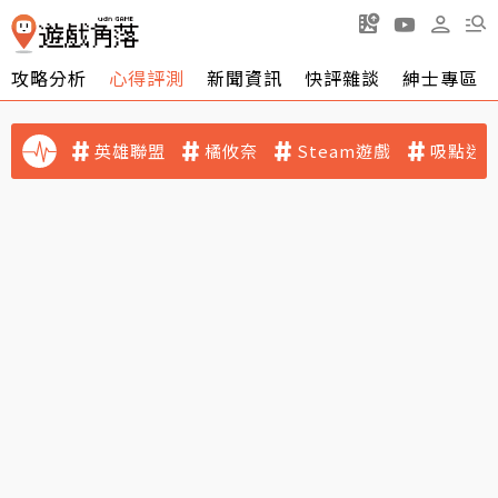
攻略分析
心得評測
新聞資訊
快評雜談
紳士專區
英雄聯盟
橘攸奈
Steam遊戲
吸點迷