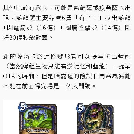
其他比較有趣的，可能是藍龍薩或疲勞薩的出
現。藍龍薩主要靠著6費「有了！」拉出藍龍
+閃電箭x2（16傷）+ 圖騰墜擊x2（14傷）剛
好30傷秒殺對面。
新的薩滿卡淤泥怪變形者可以提早拉出藍龍
（當然牌組生物只能有淤泥怪和藍龍），提早
OTK的時間，但是哈嘉薩的陰謀和閃電風暴能
不能在前面掃完場是一個大問號。