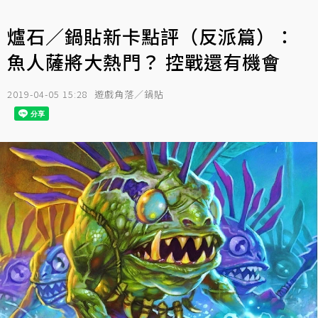
爐石／鍋貼新卡點評（反派篇）：
魚人薩將大熱門？ 控戰還有機會
2019-04-05 15:28
遊戲角落／鍋貼