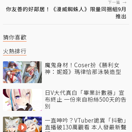
下一篇
→
你友善的好鄰居！《漫威蜘蛛人》限量同捆組9月
推出
猜你喜歡
火熱排行
魔鬼身材！Coser扮《勝利女
神：妮姬》瑪律恰那泳裝造型
日V大代真白「畢業計數器」宣
布終止 一份來自粉絲500天的告
別
一直呻吟？VTuber詭異「抖動」
直播破130萬觀看 本人發最新聲