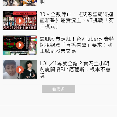
明
30人全數陣亡！《艾恩葛朗特迴
盪新聲》邀實況主、VT挑戰「死
亡模式」
靠聊股市走紅！台VTuber珂賽特
婉拒觀眾「直播看盤」要求：我
正職是股票交易
LOL／1等就全錯？實況主小明
劍魔開噴Bin厄薩斯：根本不會
玩
看更多