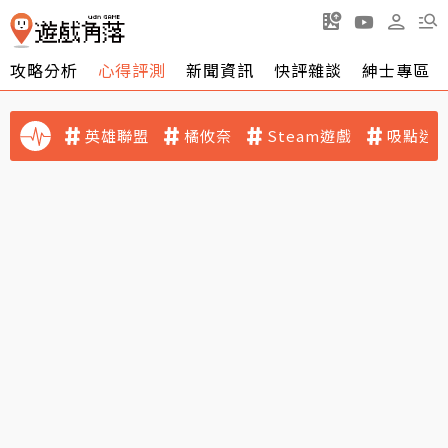
攻略分析
心得評測
新聞資訊
快評雜談
紳士專區
英雄聯盟
橘攸奈
Steam遊戲
吸點迷