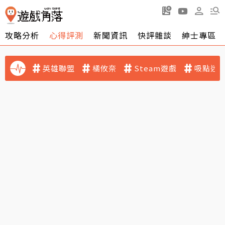
攻略分析
心得評測
新聞資訊
快評雜談
紳士專區
英雄聯盟
橘攸奈
Steam遊戲
吸點迷