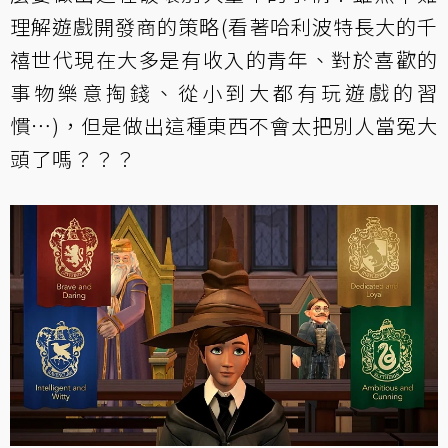
理解遊戲開發商的策略(看著哈利波特長大的千
禧世代現在大多是有收入的青年、對於喜歡的
事物樂意掏錢、從小到大都有玩遊戲的習
慣⋯)，但是做出這種東西不會太把別人當冤大
頭了嗎？？？