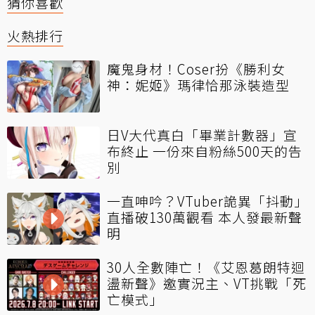
猜你喜歡
火熱排行
魔鬼身材！Coser扮《勝利女
神：妮姬》瑪律恰那泳裝造型
日V大代真白「畢業計數器」宣
布終止 一份來自粉絲500天的告
別
一直呻吟？VTuber詭異「抖動」
直播破130萬觀看 本人發最新聲
明
30人全數陣亡！《艾恩葛朗特迴
盪新聲》邀實況主、VT挑戰「死
亡模式」