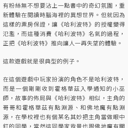
有粉絲無不想要沾上一點書中的奇幻氛圍，重
新體驗在閱讀時腦海裡的異想世界。但就因為
這樣的票房保證，讓《哈利波特》的授權變得
氾濫，而這種消費《哈利波特》名氣的過程，
正把《哈利波特》推向讓人一再失望的體驗。
這款遊戲就是很典型的例子。
在這個遊戲中玩家扮演的角色不是哈利波特，
而是一個剛剛收到霍格華茲入學通知的小巫
師，故事的佈局與《哈利波特》相似，主角的
哥哥和霍格華茲有點淵源、和佛地魔有點淵
源，在學校裡也有個某名其妙把主角當做眼中
釘的同學，當然這同學家背景也跟佛地魔有關