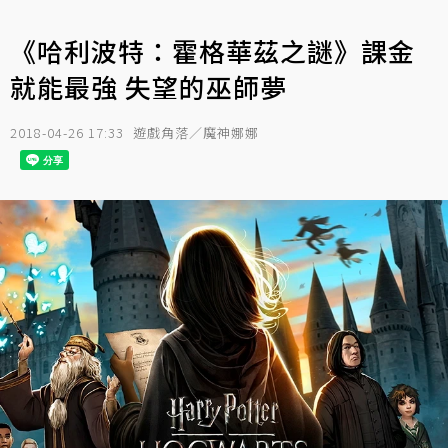
《哈利波特：霍格華茲之謎》課金
就能最強 失望的巫師夢
2018-04-26 17:33
遊戲角落／魔神娜娜