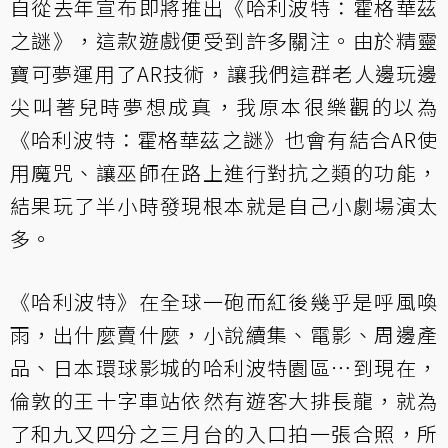
自從去年宣布即將推出《哈利波特：霍格華茲
之謎》，這款遊戲便受到許多關注。由於精靈
寶可夢運用了AR技術，讓我們這群老人邊玩邊
尖叫著兒時夢想成真，我原本很樂觀的以為
《哈利波特：霍格華茲之謎》也會有結合AR使
用魔咒、讓巫師在路上進行對抗之類的功能，
結果玩了半小時發現根本就是自己小劇場演太
多。
《哈利波特》在全球一砲而紅後幾乎是呼風喚
雨，出什麼賣什麼，小說續集、電影、周邊產
品、日本環球影城的哈利波特園區⋯到現在，
倫敦的王十字車站依然有遊客大排長龍，就為
了和九又四分之三月台的入口拍一張合照，所