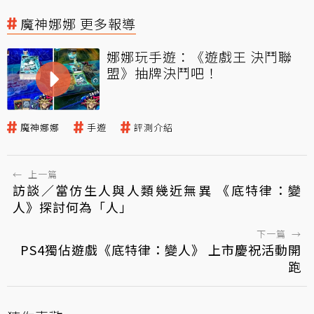
魔神娜娜 更多報導
娜娜玩手遊：《遊戲王 決鬥聯
盟》抽牌決鬥吧！
魔神娜娜
手遊
評測介紹
←
上一篇
訪談／當仿生人與人類幾近無異 《底特律：變
人》探討何為「人」
下一篇
→
PS4獨佔遊戲《底特律：變人》 上市慶祝活動開
跑