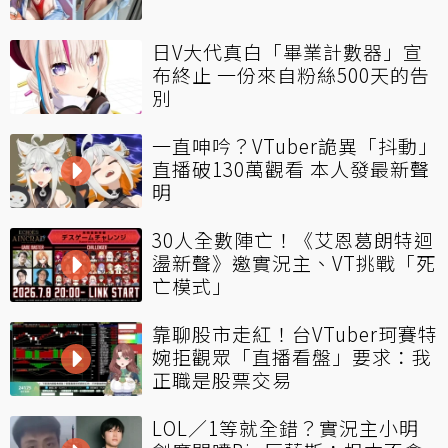
日V大代真白「畢業計數器」宣
布終止 一份來自粉絲500天的告
別
一直呻吟？VTuber詭異「抖動」
直播破130萬觀看 本人發最新聲
明
30人全數陣亡！《艾恩葛朗特迴
盪新聲》邀實況主、VT挑戰「死
亡模式」
靠聊股市走紅！台VTuber珂賽特
婉拒觀眾「直播看盤」要求：我
正職是股票交易
LOL／1等就全錯？實況主小明