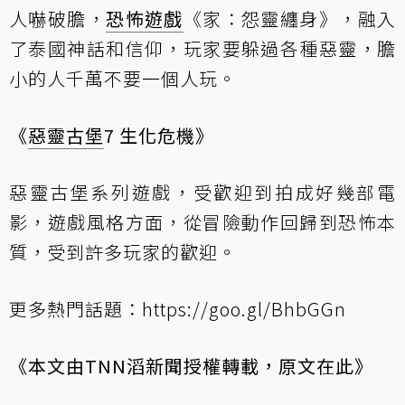
人嚇破膽，
恐怖遊戲
《家：怨靈纏身》，融入
了泰國神話和信仰，玩家要躲過各種惡靈，膽
小的人千萬不要一個人玩。
《
惡靈古堡
7
生化危機》
惡靈古堡系列遊戲，受歡迎到拍成好幾部電
影，遊戲風格方面，從冒險動作回歸到恐怖本
質，受到許多玩家的歡迎。
更多熱門話題：
https://goo.gl/BhbGGn
《本文由
TNN滔新聞
授權轉載，
原文在此
》