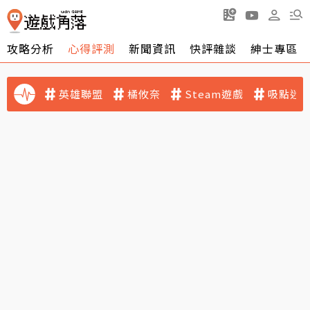
攻略分析
心得評測
新聞資訊
快評雜談
紳士專區
英雄聯盟
橘攸奈
Steam遊戲
吸點迷