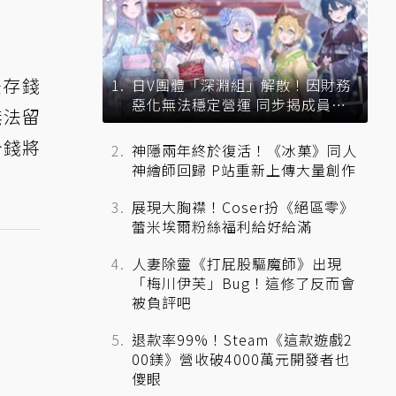
法存錢
日V團體「深淵組」解散！因財務
惡化無法穩定營運 同步揭成員未
無法留
來去向
分錢將
神隱兩年終於復活！《冰菓》同人
神繪師回歸 P站重新上傳大量創作
展現大胸襟！Coser扮《絕區零》
蕾米埃爾粉絲福利給好給滿
人妻除靈《打屁股驅魔師》出現
「梅川伊芙」Bug！這修了反而會
被負評吧
退款率99%！Steam《這款遊戲2
00鎂》營收破4000萬元開發者也
傻眼