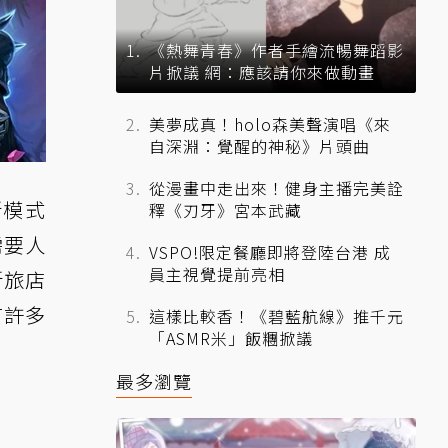
《熱舞青春》作者手繪流暢舞蹈影
片掀議 網：應該請你來做動畫
美夢成真！holo森美聲演唱《來
自深淵：覺醒的神秘》片頭曲
從漫畫中走出來！健身主播完美詮
新模式
釋《刃牙》宮本武藏
需要人
VSPO!限定餐廳即將登陸台港 成
員主視覺提前亮相
新旅店
有許多
這樣比較香！《碧藍航線》推千元
「ASMR米」飯糰掀議
最多瀏覽