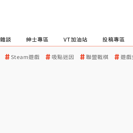
雜談
紳士專區
VT加油站
投稿專區
Steam遊戲
吸點迷因
聯盟戰棋
遊戲