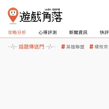
攻略分析
心得評測
新聞資訊
快評
話題傳送門
英雄聯盟
橘攸奈