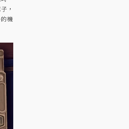
旗子，
子的機