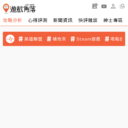
攻略分析
心得評測
新聞資訊
快評雜談
紳士專區
英雄聯盟
橘攸奈
Steam遊戲
吸點迷