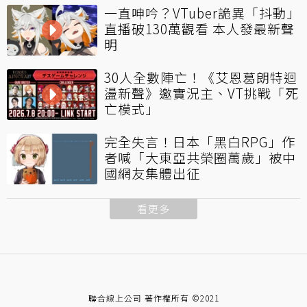
一直呻吟？VTuber詭異「抖動」
直播破130萬觀看 本人發最新聲
明
30人全數陣亡！《艾恩葛朗特迴
盪新聲》邀實況主、VT挑戰「死
亡模式」
完全失言！日本「黑白RPG」作
者喊「大東亞共榮圈萬歲」被中
國網友集體出征
看更多
聯合線上公司 著作權所有 ©2021