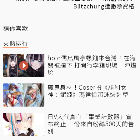
Blitzchung遭撤除資格
猜你喜歡
火熱排行
holo儒烏風亭螺鈿來台灣！在海
關被攔下 打開行李箱現場一陣尷
尬
魔鬼身材！Coser扮《勝利女
神：妮姬》瑪律恰那泳裝造型
日V大代真白「畢業計數器」宣
布終止 一份來自粉絲500天的告
別