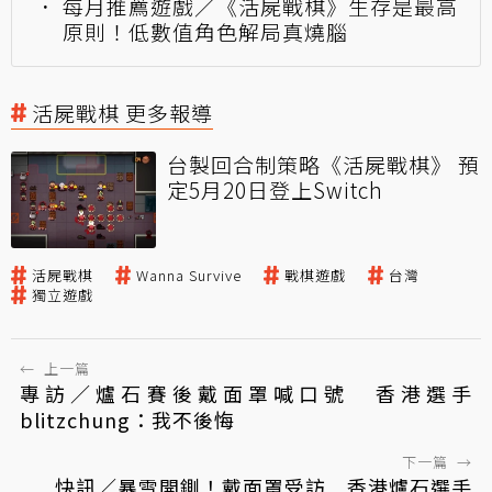
每月推薦遊戲／《活屍戰棋》生存是最高
原則！低數值角色解局真燒腦
活屍戰棋 更多報導
台製回合制策略《活屍戰棋》 預
定5月20日登上Switch
活屍戰棋
Wanna Survive
戰棋遊戲
台灣
獨立遊戲
←
上一篇
專訪／爐石賽後戴面罩喊口號 香港選手
blitzchung：我不後悔
下一篇
→
快訊／暴雪開鍘！戴面罩受訪 香港爐石選手