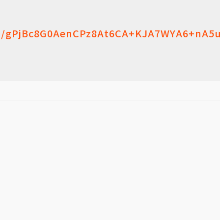
/gPjBc8G0AenCPz8At6CA+KJA7WYA6+nA5