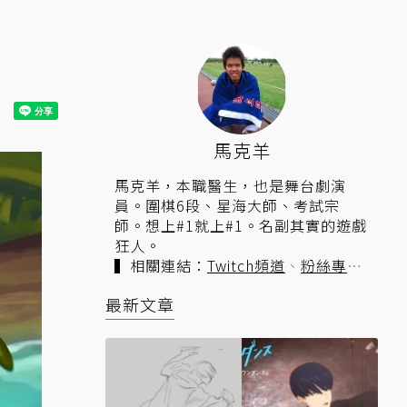
馬克羊
馬克羊，本職醫生，也是舞台劇演
員。圍棋6段、星海大師、考試宗
師。想上#1就上#1。名副其實的遊戲
狂人。
▍相關連結：
Twitch頻道
、
粉絲專
頁
。
最新文章