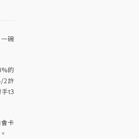
，一碗
0%的
/2許
手t3
怕會卡
了。