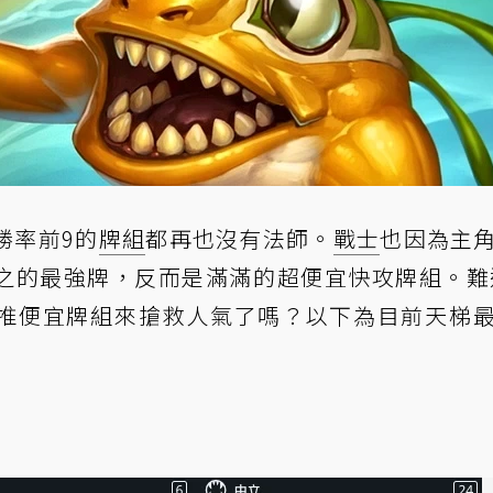
勝率前9的
牌組
都再也沒有法師。
戰士
也因為主
代之的最強牌，反而是滿滿的超便宜快攻牌組。難
，再推便宜牌組來搶救人氣了嗎？以下為目前天梯