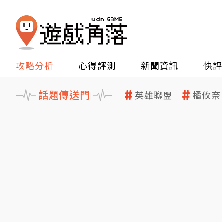
攻略分析
心得評測
新聞資訊
快評
話題傳送門
英雄聯盟
橘攸奈