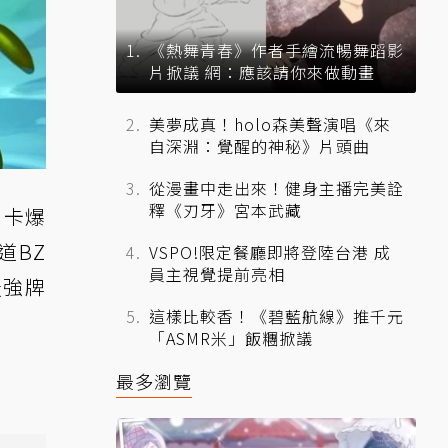
《熱舞青春》作者手繪流暢舞蹈影
片掀議 網：應該請你來做動畫
美夢成真！holo森美聲演唱《來
自深淵：覺醒的神秘》片頭曲
從漫畫中走出來！健身主播完美詮
釋《刃牙》宮本武藏
角卡爆
道BZ
VSPO!限定餐廳即將登陸台港 成
員主視覺提前亮相
最強牌
這樣比較香！《碧藍航線》推千元
「ASMR米」飯糰掀議
最多瀏覽