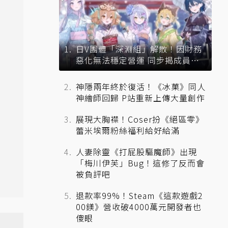
日V團體「深淵組」解散！因財務
惡化無法穩定營運 同步揭成員未
來去向
神隱兩年終於復活！《冰菓》同人
神繪師回歸 P站重新上傳大量創作
展現大胸襟！Coser扮《絕區零》
蕾米埃爾粉絲福利給好給滿
人妻除靈《打屁股驅魔師》出現
「梅川伊芙」Bug！這修了反而會
被負評吧
退款率99%！Steam《這款遊戲2
00鎂》營收破4000萬元開發者也
傻眼