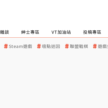
雜談
紳士專區
VT加油站
投稿專區
Steam遊戲
吸點迷因
聯盟戰棋
遊戲