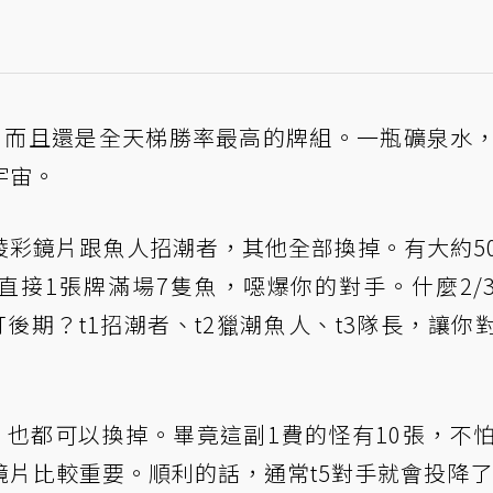
，而且還是全天梯勝率最高的牌組。一瓶礦泉水
宇宙。
稜彩鏡片跟魚人招潮者，其他全部換掉。有大約5
t5直接1張牌滿場7隻魚，噁爆你的對手。什麼2/3
打後期？t1招潮者、t2獵潮魚人、t3隊長，讓你對
，也都可以換掉。畢竟這副1費的怪有10張，不
片比較重要。順利的話，通常t5對手就會投降