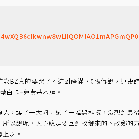
D4wXQB6cIkwnw8wLiiQOMlAO1mAPGmQP0
這次BZ真的要哭了。這副
薩滿
，0張傳說，連史
藍白卡+免費基本牌。
魚人，繞了一大圈，試了一堆黑科技，沒想到最
！所以說呢，人心總是要回到故鄉來的。故鄉的
像上呀。