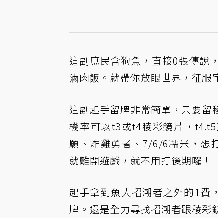
這副庶民含狗魚，直接0張傳說
滷肉飯。就帶你放眼世界，征服
這副起手留牌非常簡單，只要留
機率可以t3或t4稜彩鏡片，t4.
願、炸雞勇者、7/6/6糯米，想
就離開遊戲，就不用打後期囉！
起手拿到魚人招潮者之外的1費
牌。還是全力尋找招潮者跟稜彩鏡