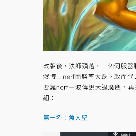
改版後，法師殞落，三個伺服器
爆博士nerf而勝率大跌。取而
要靠nerf一波傳說大退魔塵
組：
第一名：魚人聖