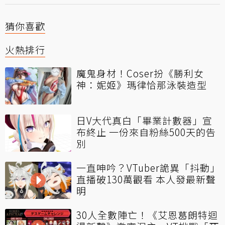
猜你喜歡
火熱排行
魔鬼身材！Coser扮《勝利女
神：妮姬》瑪律恰那泳裝造型
日V大代真白「畢業計數器」宣
布終止 一份來自粉絲500天的告
別
一直呻吟？VTuber詭異「抖動」
直播破130萬觀看 本人發最新聲
明
30人全數陣亡！《艾恩葛朗特迴