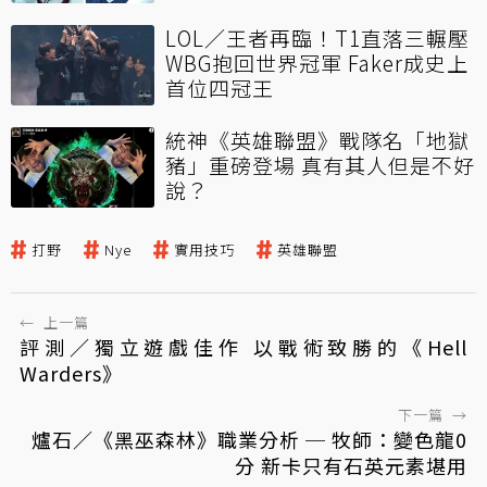
LOL／王者再臨！T1直落三輾壓
WBG抱回世界冠軍 Faker成史上
首位四冠王
統神《英雄聯盟》戰隊名「地獄
豬」重磅登場 真有其人但是不好
說？
打野
Nye
實用技巧
英雄聯盟
←
上一篇
評測／獨立遊戲佳作 以戰術致勝的《Hell
Warders》
下一篇
→
爐石／《黑巫森林》職業分析 ─ 牧師：變色龍0
分 新卡只有石英元素堪用