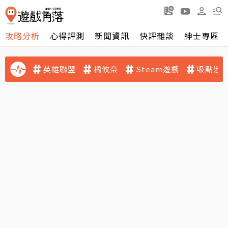
攻略分析
心得評測
新聞資訊
快評雜談
紳士專區
英雄聯盟
橘攸奈
Steam遊戲
吸點迷