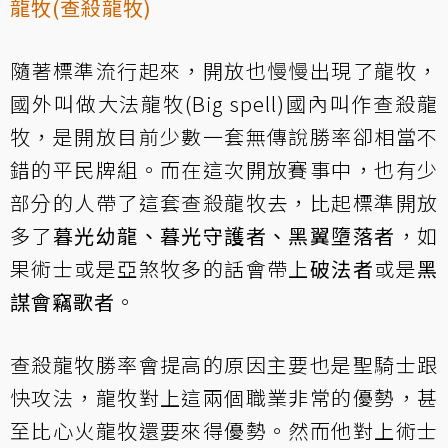
龍牧(查殺龍牧)
隨著標準流行起來，開放也慢慢出現了龍牧，
國外叫做大法龍牧(Big spell)國內叫作查殺龍
牧，是開放目前少數一套無傳說勝率卻相當不
錯的平民牌組。而在這次開放賽事中，也有少
部分的人帶了這套查殺龍牧去，比起標準開放
多了
暮光幼龍、暮光守護者、黑翼墮落者
，如
果術士或是亞煞牧多的話會帶上
破法者
或是
黑
謀會竊歌者
。
查殺龍牧勝率會提高的原因主要也是聖騎士跟
快攻法，龍牧對上這兩個職業非常的優勢，甚
至比心火龍牧還要來得優勢。然而他對上術士