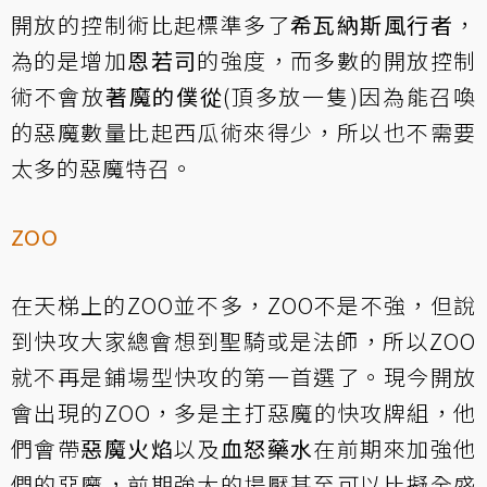
開放的控制術比起標準多了
希瓦納斯風行者
，
為的是增加
恩若司
的強度，而多數的開放控制
術不會放
著魔的僕從
(頂多放一隻)因為能召喚
的惡魔數量比起西瓜術來得少，所以也不需要
太多的惡魔特召。
ZOO
在天梯上的ZOO並不多，ZOO不是不強，但說
到快攻大家總會想到聖騎或是法師，所以ZOO
就不再是鋪場型快攻的第一首選了。現今開放
會出現的ZOO，多是主打惡魔的快攻牌組，他
們會帶
惡魔火焰
以及
血怒藥水
在前期來加強他
們的惡魔，前期強大的場壓甚至可以比擬全盛