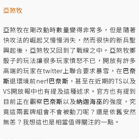
亞煞牧
亞煞牧在剛改動時數量變得非常多，但是隨著
快攻法的崛起又慢慢消失，然而很快的新兵聖
興起後，亞煞牧又回到了戰線之中。亞煞牧擲
骰子的玩法讓很多玩家憤怒不已，開放有許多
高端的玩家在twitter上聯合要求暴雪，在
巴奈
斯
退環境前nerf
巴奈斯
，甚至在近期的TS以及
VS開放報中也有提及這種述求。官方也有提到
目前正在觀察
巴奈斯
以及
納迦海巫
的強度，究
竟這兩套牌組會不會被動刀呢？還是依舊安然
無恙？我想這也是相當值得關注的一點。