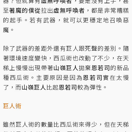
器？但就算有
虛無呼喚者
，要是沒有上手，甚
至
著魔的僕從
拉出
虛無呼喚者
，都是非常糟糕
的起手。若有武器，就可以更穩定地召喚惡
魔。
除了武器的差距外還有巨人跟死聲的差別。隨
著環境速度變快，西瓜術也改動了不少，在天
梯上慢慢出現帶著
山嶺巨人
拋棄
恩若司
的新品
種西瓜術。主要原因是因為
恩若司
實在太慢
了，而
山嶺巨人
比起
恩若司
較為彈性。
巨人術
雖然巨人術的數量比西瓜術來得少，但在天梯