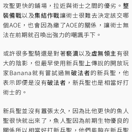
攻聖更快的鋪場，拉近與術士之間的優劣。
整
裝備戰
以及
集結作戰
讓術士很難去決定該交哪
個AOE，也會因為繳了AOE的關係，讓術士無
法在前期就召喚出強力的嘲諷手下。
或許很多聖騎還是對著
褻瀆
以及
虛無領主
有很
大的陰影，但最早使用新兵聖上傳說的開放玩
家Banana就有嘗試過無
破法者
的新兵聖，他
表示即便是沒有
破法者
，新兵聖也是相當好打
術士的。
新兵聖並沒有囂張太久，因為比他更快的魚人
聖很快就出來了，魚人聖因為前期生物優良的
關係所以相當好打新兵聖，他們能夠在新兵聖