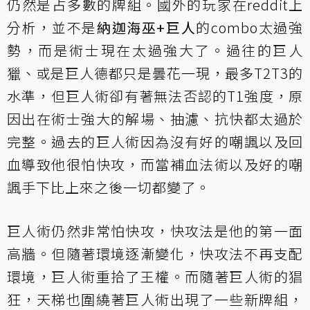
仍然是占多數的牌組。國外的玩家在reddit上
分析，並不是
納迦海巫+巨人
的combo太過強
勢，而是術士現在太過強大了。過往的巨人
獵、或是巨人德都只是曇花一現，最多T2T3的
水準，但巨人術卻有著無法否認的T1強度，原
因出在術士強大的解場、抽濾、抗快都太過於
完整。過去的巨人術因為沒有好的嘲諷以及回
血導致他很怕快攻，而當補血法術以及好的嘲
諷手下比上來之後一切都變了。
巨人術仍然非常怕快攻，快攻法是他的第一面
高牆。但隨著環境逐漸變化，快攻法不再支配
環境，巨人術重拾了王權。而隨著巨人術的猖
狂，天梯也圍繞著巨人術出現了一些新牌組，