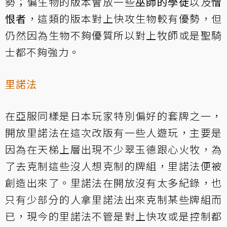
勢；偏生物的版本會放一些
巫師的學徒
以及
憎
恨者
，這類的版本對上快攻生物較有優勢，但
仍然因為生物不夠優質所以對上牧師或是聖騎
士都不夠強力。
里諾法
在亞服同樣是日本玩家特別偏好的套牌之一，
開放里諾法在這次改版有一些人遊玩，主要是
因為在天梯上層出現不少翠玉德跟心火牧，為
了去克制這些沒人想克制的牌組，里諾法便被
創造出來了。里諾法在開放沒有太多紀錄，也
只有少部分的人拿里諾法出來克制某些牌組而
已，現今的里諾法不管是對上快攻或是控制都