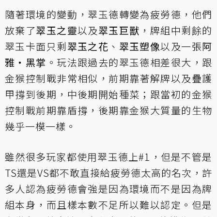
隨著環境的變動，翠玉德轉變為疲勞德，他們
放棄了
翠玉之靈
以及
翠玉巨獸
，牌組中剩餘的
翠玉卡面只剩
翠玉之花
、
翠玉塑像
以及一張
阿
雅‧黑掌
。玩法跟過去的翠玉德相差很大，跟
金猴控制戰非常相似，前期靠著解牌以及疊護
甲撐到後期，中後期開始種菜；跟當初的金猴
控制戰前期靠盾撐，後期靠金猴大質量的生物
幾乎一模一樣。
雖然很多玩家都使用翠玉德上#1，但是不管是
TS還是VS都不敢直接給疲勞德太高的名次，許
多人認為疲勞德會強是因為環境而不是因為牌
組本身，而且樣本數不足所以難以認定。但是