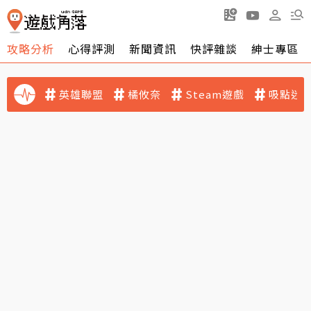
攻略分析
心得評測
新聞資訊
快評雜談
紳士專區
英雄聯盟
橘攸奈
Steam遊戲
吸點迷