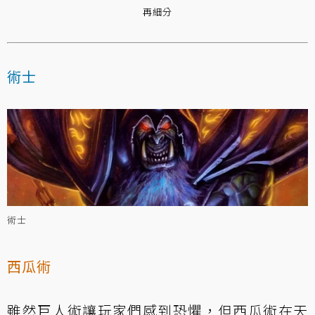
再細分
術士
術士
西瓜術
雖然巨人術讓玩家們感到恐懼，但西瓜術在天