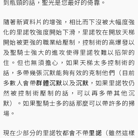
到瓶頸的話，聖光是您最好的倚靠。
隨著新資料片的增強，相比而下沒被大幅度強
化的里諾牧強度開始下滑，里諾牧在開放天梯
開始被更強的職業給壓制，控制術的高爆發以
及聖騎士強大的進攻使得里諾牧難以招架的
住。但也無須擔心，如果天梯太多控制術的
話，多帶幾張沉默能夠有效的克制他們（目前
多數人會帶
群體沉默
以及
沉默
，如果里諾牧仍
然被控制術壓制的話，可以再多帶其他沉
默）。如果聖騎士多的話那麼可以帶許多的掃
場。
現在少部分的里諾牧都會不帶
里諾
（雖然這樣