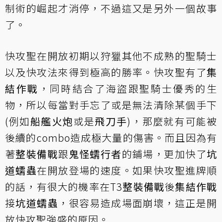
制術的崛起才消停，不過這又是另外一個故事
了。
快攻聖在開放初期以狩獵其他不成熟的聖騎士
以及快攻法來得到極高的勝率。快攻聖有了
集
結作戰
，同時結合了海盜跟聖騎士優秀的生
物，所以每當對手忘了或是無法清除某個手下
(例如
船艦火炮
或是
飛刀手
)，那麼就有可能被
後續的combo造成極大量的傷害。而且因為有
著
整裝備戰
跟
鬼怪蠕行者
的鋪場，更加快了
坑
道蠕蟲
在開放登場的速度。如果快攻聖進牌順
的話，有很大的機率在T3
整裝備戰
後
集結作戰
接
坑道蠕蟲
，很容易造成場面崩壞，這正是開
放快攻聖強盛的原因。