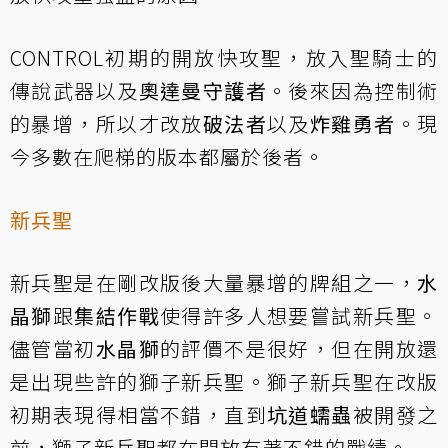
CONTROL初期的開放快攻聖，放入聖騎士的
傳說武器以及
奧達曼守護者
。後來因為控制術
的暴增，所以才改放
破法者
以及
炸雞勇者
。現
今多數在爬梯的版本都屬於後者。
新兵聖
新兵聖是在剛改版後大量暴增的牌組之一，
水
晶獅
跟
集結作戰
使得許多人想要嘗試新兵聖。
儘管當初
水晶獅
的評價不是很好，但在開放還
是出現些許的獅子新兵聖。獅子新兵聖在改版
初期表現得相當不錯，直到
坑道蠕蟲
被開發之
前，獅子新兵聖都在開放有著不錯的戰績。