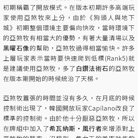
初期稱霸了開放模式。在版本初期許多高端玩
家使用亞煞牧來上分，由於《狗頭人與地下
城》初期整個環境主要偏向快攻，當時環境下
的亞煞牧有相當大的優勢，有著大量清場以及
黑曜石像
的幫助，亞煞牧過得相當愉快。許多
上層玩家表示當時要快速爬到低標(Rank5)就
是建議使用亞煞牧，多了
白鑽法術石
的亞煞牧
在版本剛開始的時候統治了天梯。
亞煞牧囂張的時間並沒有多久，在月底的時候
控制術出現了，韓國開放玩家Capilano改良了
標準的控制術。由於他十分厭惡亞煞牧，所以
在牌組中加入了
希瓦納斯‧風行者
來增添對上