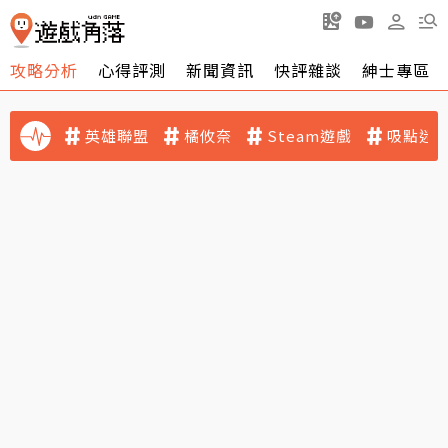
攻略分析
心得評測
新聞資訊
快評雜談
紳士專區
英雄聯盟
橘攸奈
Steam遊戲
吸點迷