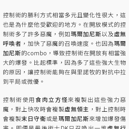
控制術的勝利方式相當多元且變化性很大，這
也是為什麼他受歡迎的地方。在開放模式的控
制術多了許多惡魔，例如
瑪爾加尼斯
以及
虛無
呼喚者
，加快了惡魔的召喚速度。也因為
瑪爾
加尼斯
的combo，導致控制術在開放有相當強
大的爆發。比起標準，因為多了這些強大生物
的原因，讓控制術能夠在與里諾牧的對抗中拉
到平局或微優。
控制術使用
食肉立方怪
來複製出這些強力惡
魔，對上快攻時會複製
虛無領主
，對上控制時
會複製
末日守衛
或是
瑪爾加尼斯
來增加爆發傷
害。即便是最後術士DK只召喚出一堆
虛無行