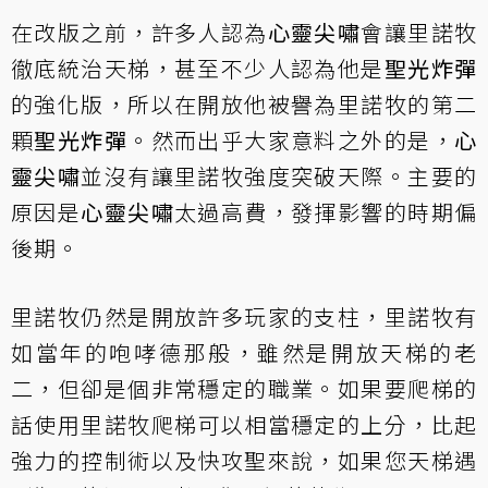
在改版之前，許多人認為
心靈尖嘯
會讓里諾牧
徹底統治天梯，甚至不少人認為他是
聖光炸彈
的強化版，所以在開放他被譽為里諾牧的第二
顆
聖光炸彈
。然而出乎大家意料之外的是，
心
靈尖嘯
並沒有讓里諾牧強度突破天際。主要的
原因是
心靈尖嘯
太過高費，發揮影響的時期偏
後期。
里諾牧仍然是開放許多玩家的支柱，里諾牧有
如當年的咆哮德那般，雖然是開放天梯的老
二，但卻是個非常穩定的職業。如果要爬梯的
話使用里諾牧爬梯可以相當穩定的上分，比起
強力的控制術以及快攻聖來說，如果您天梯遇