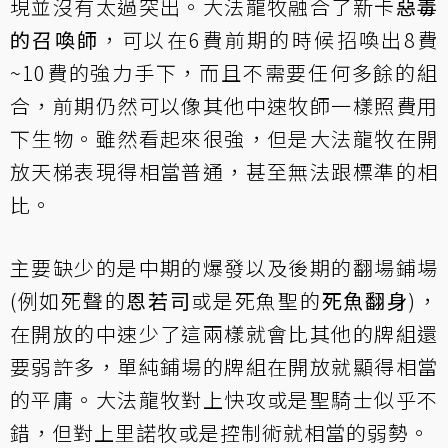
現並沒有太過突出。大法龍牧融合了新卡
惡毒
的召喚師
，可以在6費前期的時候招喚出8費
~10費的強力手下，而且不需要任何多餘的組
合，前期仍然可以像其他中速牧師一樣照費用
下生物。雖然看起來很強，但是大法龍牧在開
放天梯表現得相當普通，甚至無法跟標準的相
比。
主要缺少的是中期的爆發以及後期的翻場鋪場
(例如死聲的
恩若司
或是死魚聖的
死魚翻身
)，
在開放的中速少了這兩樣就會比其他的牌組還
要弱許多，單純鋪場的牌組在開放就顯得相當
的平庸。大法龍牧對上快攻或是聖騎士似乎不
錯，但對上里諾牧或是控制術就相當的弱勢。