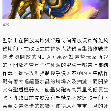
聖騎
聖騎士在開放崩壞幾乎是每個開放玩家所能夠
預期的。在改版之前許多人就預言
集結作戰
將
會破壞開放的META，果然如這些玩家所說
的，開放不管是任何種類的聖騎士都帶上
集結
作戰
，從快攻到控制幾乎沒人不帶的。
集結作
戰
有著大幅超量水晶的鋪場以及抽濾，而開放
又有
聖盾機器人、船艦火砲
等高質量的低費生
物，導致目前開放沒有聖騎是不放這張卡的。
甚至受這張卡的影響，使得原本奄奄一息的死