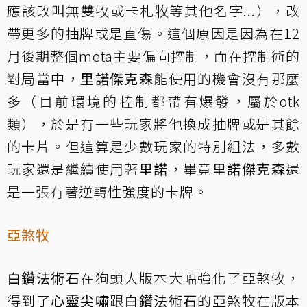
應該改叫無雙牧或卡札牧等其他名字...），改
帶更多的抽牌或是直傷。這個原因是因為在12
月後期整個meta主要偏向控制，而在控制術的
對局當中，
里諾傑克森
能使用的機會沒有那麼
多（目前環境的控制都帶有爆發，屬於otk
類），於是有一些玩家將他換成抽牌或是其餘
的卡片。但這算是少數玩家的特別組法，多數
玩家還是繼續使用著
里諾
，畢竟
里諾傑克森
還
是一張有著逆轉性強度的卡牌。
亞煞牧
白鑽法術石
在狗頭人版本大幅強化了亞煞牧，
得到了
心靈尖嘯
跟
白鑽法術石
的亞煞牧在版本