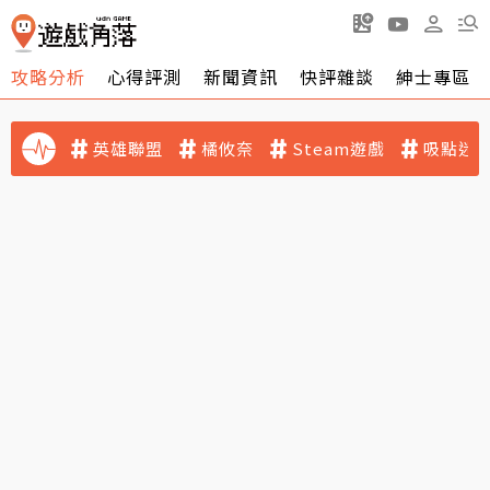
攻略分析
心得評測
新聞資訊
快評雜談
紳士專區
英雄聯盟
橘攸奈
Steam遊戲
吸點迷