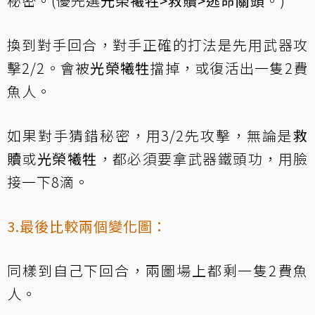
秘密。(優先選
光榮犧牲>救贖>逃命關頭
。)
換到對手回合，對手正確的打法是先用武器攻
擊2/2。會被
光榮犧牲
擋掉，或復活出一隻2費
魚人。
如果對手猜錯秘密，用3/2先攻擊，無論是
救
贖
或
光榮犧牲
，都必須要拿武器鐵頭功，用臉
接一下8滴。
3.最後比較兩個變化圖：
同樣到自己下回合，兩圖場上都剩一隻2費魚
人。