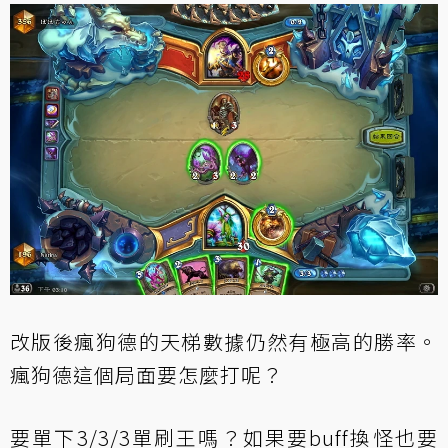
改版後瘋狗德的天梯數據仍然有極高的勝率。
瘋狗德這個局面要怎麼打呢？
要單下3/3/3單刷王嗎？如果要buff換怪也要