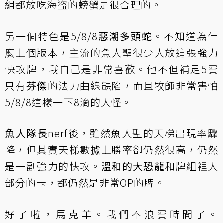
組都放吃海盜的螃蟹是很合理的。
另一個特色是5/8/8
惡潮多頭蛇
。不知道為什
麼上個版本，主流的魚人聖很少人放這張強力
快攻牌，我自己是非常喜歡。他不但補足5費
只有
芬傑
的法力曲線缺陷，而且牧師非常害怕
5/8/8這樣一下8滴的大怪。
魚人隊長
nerf後，雖然魚人聖的天梯出現率驟
降，但其實天梯數據上勝率卻仍然很高，仍然
是一副強力的快攻。
溫和的大恐龍
和牌組裡大
部分的卡，都仍然是非常OP的牌。
好了啦，馬克羊。我們不浪費時間了。