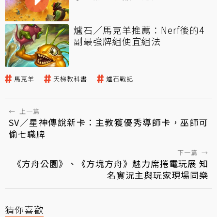
爐石／馬克羊推薦：Nerf後的4
副最強牌組便宜組法
馬克羊
天梯教科書
爐石戰記
←
上一篇
SV／星神傳說新卡：主教獲優秀導師卡，巫師可
偷七職牌
下一篇
→
《方舟公園》、《方塊方舟》魅力席捲電玩展 知
名實況主與玩家現場同樂
猜你喜歡