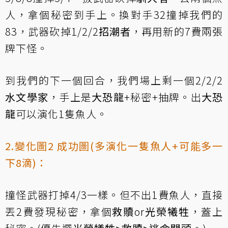
人，拿個秘密到手上。換對手32撞掉我們的
83，武器砍掉1/2/2
招潮者
，再用新的7費兩張
牌下怪。
到我們的下一個回合，我們場上剩一個2/2/2
水文學家
，手上是
大恐龍
+秘密+抽牌。出
大恐
龍
可以演化1隻魚人。
2.變化圖2 成功圖(多演化一隻魚人+可能多一
下8滴)：
撞怪武器打掉4/3一樣。但不出1費魚人，直接
丟2費發現秘密，拿個
救贖
or
光榮犧牲
，蓋上