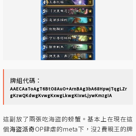
牌組代碼：
AAECAaToAgT6BtO8AuO+ArnBAg3bA68HpwjTqgLZr
gKzwQKdwgKvwgKxwgLkwgKIxwLjywKmzgIA
這副放了兩張吃海盜的螃蟹。基本上在現在這
個
海盜派奇
OP肆虐的meta下，沒2費親王的牌