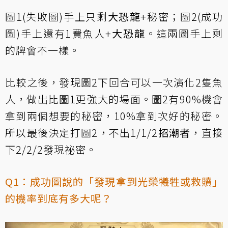
圖1(失敗圖)手上只剩
大恐龍
+秘密；圖2(成功
圖)手上還有1費魚人+
大恐龍
。這兩圖手上剩
的牌會不一樣。
比較之後，發現圖2下回合可以一次演化2隻魚
人，做出比圖1更強大的場面。圖2有90%機會
拿到兩個想要的秘密，10%拿到次好的秘密。
所以最後決定打圖2，不出1/1/2
招潮者
，直接
下2/2/2發現祕密。
Q1：成功圖說的「發現拿到光榮犧牲或救贖」
的機率到底有多大呢？