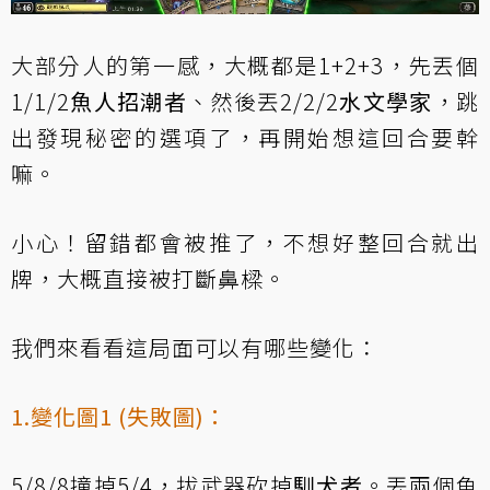
大部分人的第一感，大概都是1+2+3，先丟個
1/1/2
魚人招潮者
、然後丟2/2/2
水文學家
，跳
出發現秘密的選項了，再開始想這回合要幹
嘛。
小心！留錯都會被推了，不想好整回合就出
牌，大概直接被打斷鼻樑。
我們來看看這局面可以有哪些變化：
1.變化圖1 (失敗圖)：
5/8/8撞掉5/4，拔武器砍掉
馴犬者
。丟兩個魚