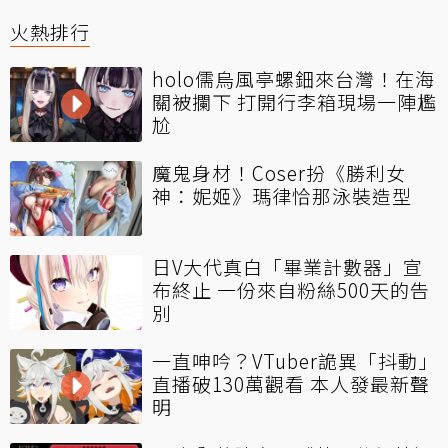
火熱排行
holo儒烏風亭螺鈿來台灣！在海
關被攔下 打開行李箱現場一陣尷
尬
魔鬼身材！Coser扮《勝利女
神：妮姬》瑪律恰那泳裝造型
日V大代真白「畢業計數器」宣
布終止 一份來自粉絲500天的告
別
一直呻吟？VTuber詭異「抖動」
直播破130萬觀看 本人發最新聲
明