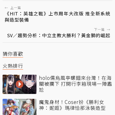
←
上一篇
《HIT：英雄之戰》上市周年大改版 推全新系統
與造型裝備
下一篇
→
SV／趨勢分析：中立主教大勝利？黃金獅的崛起
猜你喜歡
火熱排行
holo儒烏風亭螺鈿來台灣！在海
關被攔下 打開行李箱現場一陣尷
尬
魔鬼身材！Coser扮《勝利女
神：妮姬》瑪律恰那泳裝造型