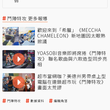
弱
鬥陣特攻 更多報導
歡迎來到「希臘」《MECCHA
CHAMELEON》新地圖因太眼熟
掀議
YOASOBI音樂即將席捲《鬥陣特
攻》 聯名歌曲與六款造型同步亮
相
超市當網咖？美德州男帶桌上型
電腦在連鎖超市玩《鬥陣特攻》
畫面太荒謬
鬥陣特攻
數據資料
編輯角落