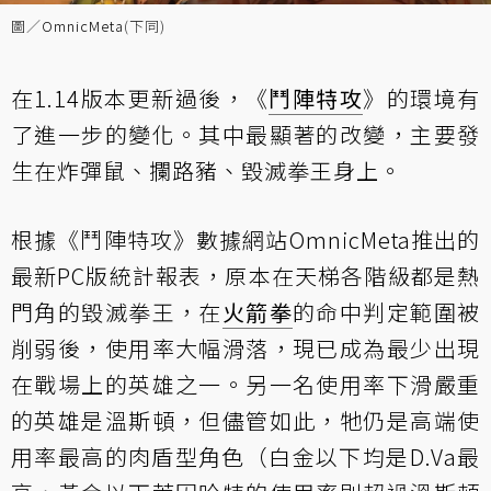
圖／
OmnicMeta
(下同)
在1.14版本更新過後，《
鬥陣特攻
》的環境有
了進一步的變化。其中最顯著的改變，主要發
生在炸彈鼠、攔路豬、毀滅拳王身上。
根據《鬥陣特攻》數據網站OmnicMeta推出的
最新PC版統計報表
，原本在天梯各階級都是熱
門角的毀滅拳王，在
火箭拳
的命中判定範圍被
削弱
後，使用率大幅滑落，現已成為最少出現
在戰場上的英雄之一。另一名使用率下滑嚴重
的英雄是溫斯頓，但儘管如此，牠仍是高端使
用率最高的肉盾型角色（白金以下均是D.Va最