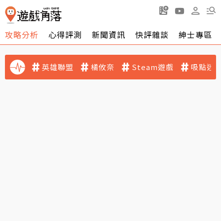
攻略分析
心得評測
新聞資訊
快評雜談
紳士專區
英雄聯盟
橘攸奈
Steam遊戲
吸點迷