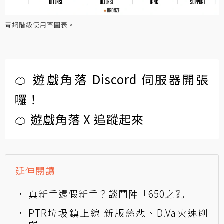
青銅階級使用率圖表。
🍊 遊戲角落 Discord 伺服器開張
囉！
🍊 遊戲角落 X 追蹤起來
延伸閱讀
真新手還假新手？談鬥陣「650之亂」
PTR垃圾鎮上線 新版慈悲、D.Va火速削