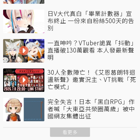
日V大代真白「畢業計數器」宣
布終止 一份來自粉絲500天的告
別
一直呻吟？VTuber詭異「抖動」
直播破130萬觀看 本人發最新聲
明
30人全數陣亡！《艾恩葛朗特迴
盪新聲》邀實況主、VT挑戰「死
亡模式」
完全失言！日本「黑白RPG」作
者喊「大東亞共榮圈萬歲」被中
國網友集體出征
看更多