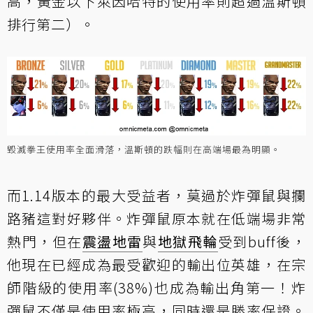
高，黃金以下萊因哈特的使用率則超過溫斯頓
排行第二）。
毀滅拳王使用率全面滑落，溫斯頓的跌幅則在高端場最為明顯。
而1.14版本的最大受益者，莫過於炸彈鼠與攔
路豬這對好夥伴。炸彈鼠原本就在低端場非常
熱門，但在
震盪地雷
與
地獄飛輪
受到buff後
，
他現在已經成為最受歡迎的輸出位英雄，在宗
師階級的使用率(38%)也成為輸出角第一！炸
彈鼠不僅是使用率極高，同時還是勝率保證。