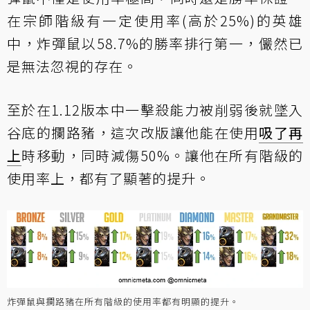
在宗師階級有一定使用率(高於25%)的英雄
中，炸彈鼠以58.7%的勝率排行第一，儼然已
是無法忽視的存在。
至於在1.12版本中一擊殺能力被削弱後就墜入
谷底的攔路豬，
這次改版讓他能在使用
吸了再
上
時移動，同時減傷50%
。讓他在所有階級的
使用率上，都有了顯著的提升。
炸彈鼠與攔路豬在所有階級的使用率都有明顯的提升。