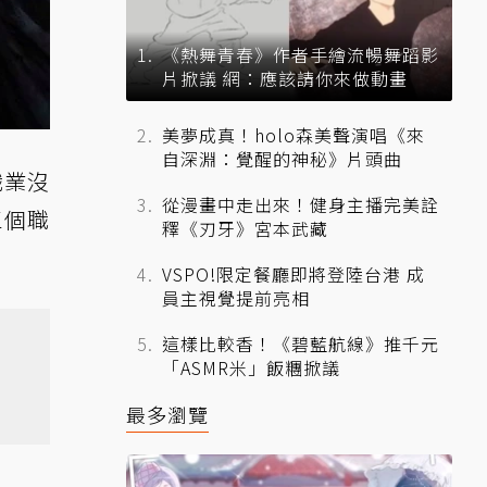
《熱舞青春》作者手繪流暢舞蹈影
片掀議 網：應該請你來做動畫
美夢成真！holo森美聲演唱《來
自深淵：覺醒的神秘》片頭曲
職業沒
從漫畫中走出來！健身主播完美詮
三個職
釋《刃牙》宮本武藏
VSPO!限定餐廳即將登陸台港 成
員主視覺提前亮相
這樣比較香！《碧藍航線》推千元
「ASMR米」飯糰掀議
最多瀏覽