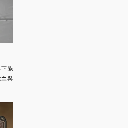
手下能
隸主
與