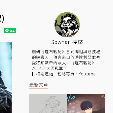
)
Sowhan 搜憨
鑽研《爐石戰記》各式牌組與競技場
的遊戲人，傳言來自於潘達利亞並喜
愛將知識帶給眾人，《爐石戰記》
2014台大盃冠軍。
▍相關連結：
粉絲專頁
、
Youtube頻
道
、
Twitch實況
。
最新文章