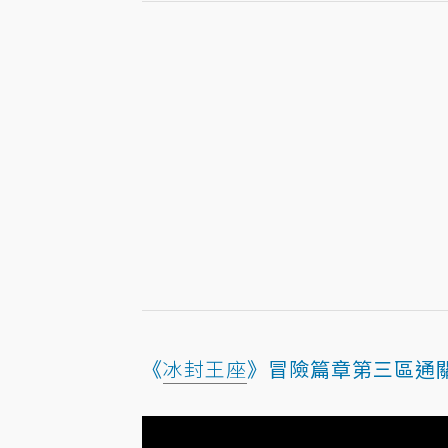
《
冰封王座
》冒險篇章第三區通