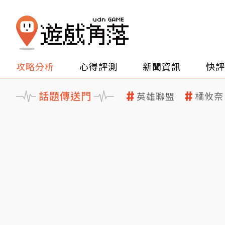
攻略分析
心得評測
新聞資訊
快評
話題傳送門
英雄聯盟
橘攸奈