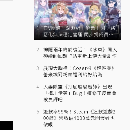
日V團體「深淵組」解散！因財務
惡化無法穩定營運 同步揭成員未
來去向
神隱兩年終於復活！《冰菓》同人
神繪師回歸 P站重新上傳大量創作
展現大胸襟！Coser扮《絕區零》
蕾米埃爾粉絲福利給好給滿
人妻除靈《打屁股驅魔師》出現
「梅川伊芙」Bug！這修了反而會
被負評吧
退款率99%！Steam《這款遊戲2
00鎂》營收破4000萬元開發者也
傻眼