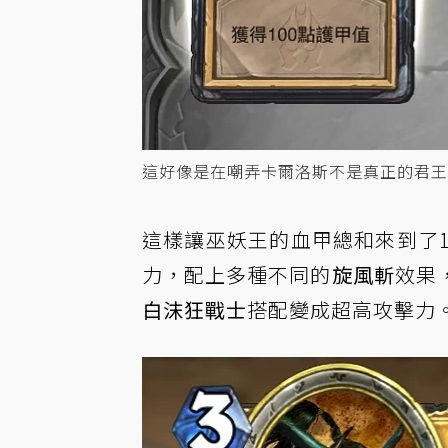
這好像是在嘲弄卡爾洛斯不是真正的君王
這樣讓巫妖王的血甲總和來到了1
力，配上多種不同的
旋風斬
效果
白沫狂戰士
搭配變成超高攻擊力