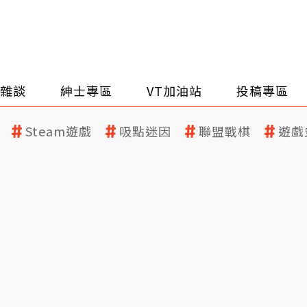
雜談
紳士專區
VT加油站
投稿專區
Steam遊戲
吸點迷因
聯盟戰棋
遊戲