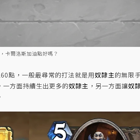
，卡爾洛斯加油點好嗎？
60點，一般最尋常的打法就是用
奴隸主
的無限
，一方面持續生出更多的
奴隸主
，另一方面讓
奴
。