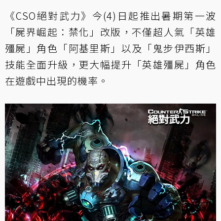
《CSO絕對武力》今(4)日起推出暑期第一波
「屍界崛起：禁化」改版，不僅超人氣「英雄
殭屍」角色「阿基里斯」以及「鬼步伊西斯」
技能全面升級，更大幅提升「英雄殭屍」角色
在遊戲中出現的機率。