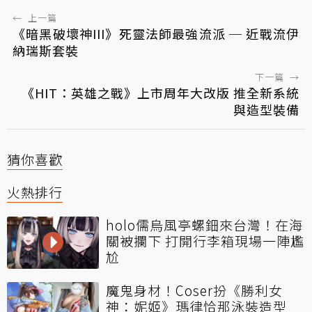
←
上一篇
《暗黑破壞神III》死靈法師最強流派 ─ 近戰流伊
納瑞斯套裝
下一篇
→
《HIT：英雄之戰》上市周年大改版 推全新系統
與造型裝備
猜你喜歡
火熱排行
holo儒烏風亭螺鈿來台灣！在海
關被攔下 打開行李箱現場一陣尷
尬
魔鬼身材！Coser扮《勝利女
神：妮姬》瑪律恰那泳裝造型