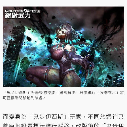
「鬼步伊西斯」升級後的技能「鬼影瞬步」只要進行「投擲標示」將
可直接瞬間移動到該處。
而變身為「鬼步伊西斯」玩家，不同於過往只
能原地設置標示進行瞬移，改版後的「鬼步伊