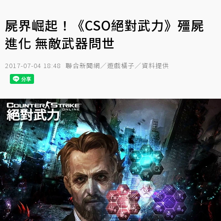
屍界崛起！《CSO絕對武力》殭屍
進化 無敵武器問世
2017-07-04 18:48
聯合新聞網／遊戲橘子／資料提供