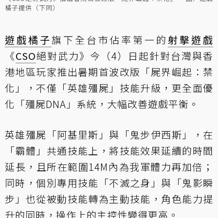
橘子提供（下同）
遊戲橘子
旗下全台市佔率第一的
射擊遊戲
《
CSO
絕對武力》今（4）日起針對台灣與香
港地區玩家推出暑期首波改版「屍界崛起：禁
化」，不僅「英雄殭屍」技能升級，更全面優
化「殭屍DNA」系統，大幅改善遊戲平衡。
英雄殭屍「阿基里斯」與「鬼步伊西斯」，在
「霸體」共通技能上，將技能效果延續的時間
延長，且所在範圍14M內為我軍體力再加倍；
同時，個別專用技能「不滅之身」與「鬼影瞬
步」也從被動技能轉為主動技能，角色能力提
升的同時，操作上的主控性變得更高。