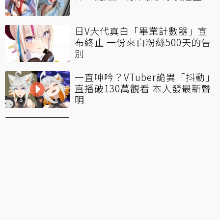
日V大代真白「畢業計數器」宣
布終止 一份來自粉絲500天的告
別
一直呻吟？VTuber詭異「抖動」
直播破130萬觀看 本人發最新聲
明
30人全數陣亡！《艾恩葛朗特迴
盪新聲》邀實況主、VT挑戰「死
亡模式」
完全失言！日本「黑白RPG」作
者喊「大東亞共榮圈萬歲」被中
國網友集體出征
看更多