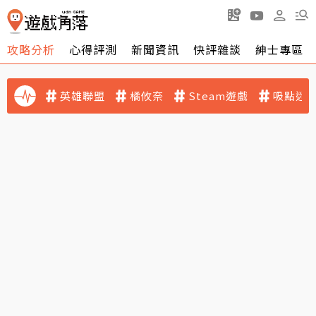
攻略分析
心得評測
新聞資訊
快評雜談
紳士專區
英雄聯盟
橘攸奈
Steam遊戲
吸點迷