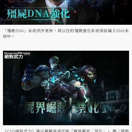
「殭屍DNA」系統同步更新，將以往的殭屍進化系統項目編入DNA系
統中。
《CSO絕對武力》推出暑期首波改版「屍界崛起：禁化」。 圖／遊戲