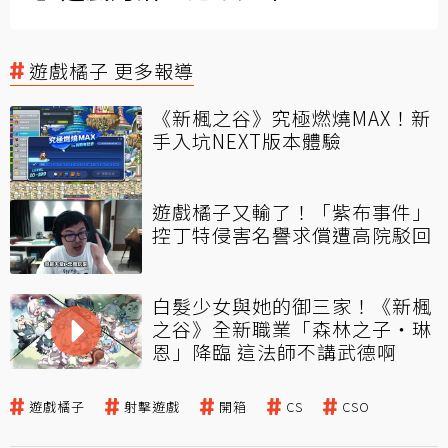
遊戲橘子 更多報導
《新楓之谷》究極燃燒MAX！新
手入坑NEXT版本體驗
遊戲橘子又輸了！「紫布事件」
控丁特侵害名譽求償遭高院駁回
白髮少女與她的御三家！《新楓
之谷》全新職業「森林之子‧琳
恩」降臨 這法師不講武德啊
遊戲橘子
射擊遊戲
開箱
CS
CSO