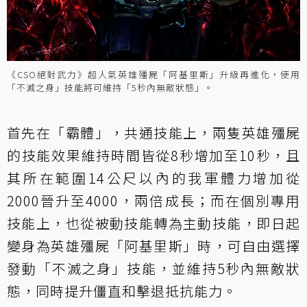
《CSO絕對武力》超人氣英雄殭屍「阿基里斯」升級再進化，使用
「不滅之身」技能將可維持「5秒內無敵狀態」。
首先在「霸體」，共通技能上，兩隻英雄殭屍
的技能效果維持時間皆從8秒增加至10秒，且
其所在範圍14公尺以內的我軍體力增加從
2000晉升至4000，兩倍成長；而在個別專用
技能上，也從被動技能轉為主動技能，即日起
變身為英雄殭屍「阿基里斯」時，可自由選擇
發動「不滅之身」技能，並維持5秒內無敵狀
態，同時提升僵直和擊退抵抗能力。