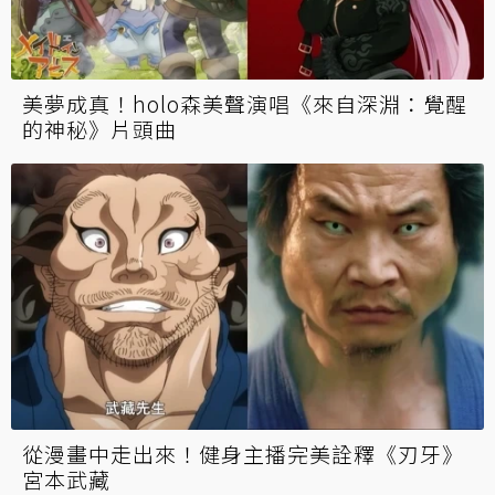
美夢成真！holo森美聲演唱《來自深淵：覺醒
的神秘》片頭曲
從漫畫中走出來！健身主播完美詮釋《刃牙》
宮本武藏