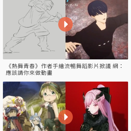
《熱舞青春》作者手繪流暢舞蹈影片掀議 網：
應該請你來做動畫