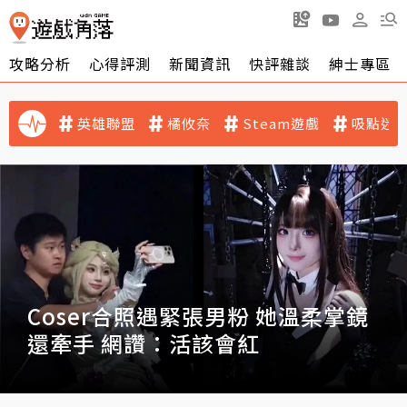
攻略分析
心得評測
新聞資訊
快評雜談
紳士專區
英雄聯盟
橘攸奈
Steam遊戲
吸點迷
在遊戲裡過生活！《瑪奇
Mobile》搶先試玩：在愛爾琳也能
演奏〈春日影〉