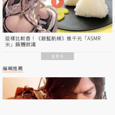
這樣比較香！《碧藍航線》推千元「ASMR
米」飯糰掀議
看更多
編輯推薦