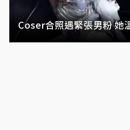
在遊戲裡過生活！《瑪奇 M
演奏〈春日影〉