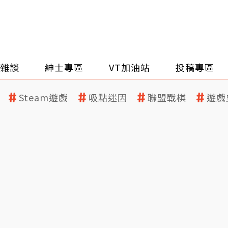
雜談
紳士專區
VT加油站
投稿專區
Steam遊戲
吸點迷因
聯盟戰棋
遊戲