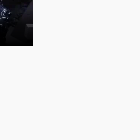
也能
變相漲價！《蔚藍檔