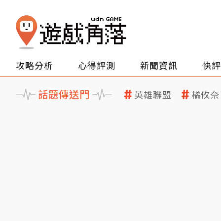
攻略分析
心得評測
新聞資訊
快評
話題傳送門
英雄聯盟
橘攸奈